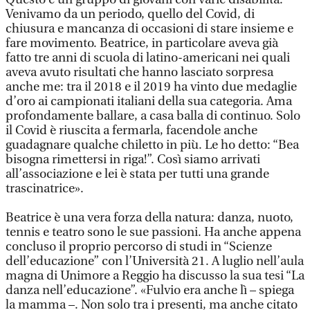
Venivamo da un periodo, quello del Covid, di
chiusura e mancanza di occasioni di stare insieme e
fare movimento. Beatrice, in particolare aveva già
fatto tre anni di scuola di latino-americani nei quali
aveva avuto risultati che hanno lasciato sorpresa
anche me: tra il 2018 e il 2019 ha vinto due medaglie
d’oro ai campionati italiani della sua categoria. Ama
profondamente ballare, a casa balla di continuo. Solo
il Covid è riuscita a fermarla, facendole anche
guadagnare qualche chiletto in più. Le ho detto: “Bea
bisogna rimettersi in riga!”. Così siamo arrivati
all’associazione e lei è stata per tutti una grande
trascinatrice».
Beatrice è una vera forza della natura: danza, nuoto,
tennis e teatro sono le sue passioni. Ha anche appena
concluso il proprio percorso di studi in “Scienze
dell’educazione” con l’Università 21. A luglio nell’aula
magna di Unimore a Reggio ha discusso la sua tesi “La
danza nell’educazione”. «Fulvio era anche lì – spiega
la mamma –. Non solo tra i presenti, ma anche citato