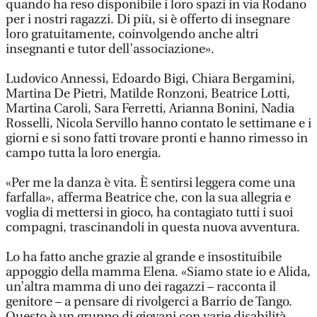
quando ha reso disponibile i loro spazi in via Rodano
per i nostri ragazzi. Di più, si è offerto di insegnare
loro gratuitamente, coinvolgendo anche altri
insegnanti e tutor dell’associazione».
Ludovico Annessi, Edoardo Bigi, Chiara Bergamini,
Martina De Pietri, Matilde Ronzoni, Beatrice Lotti,
Martina Caroli, Sara Ferretti, Arianna Bonini, Nadia
Rosselli, Nicola Servillo hanno contato le settimane e i
giorni e si sono fatti trovare pronti e hanno rimesso in
campo tutta la loro energia.
«Per me la danza è vita. È sentirsi leggera come una
farfalla», afferma Beatrice che, con la sua allegria e
voglia di mettersi in gioco, ha contagiato tutti i suoi
compagni, trascinandoli in questa nuova avventura.
Lo ha fatto anche grazie al grande e insostituibile
appoggio della mamma Elena. «Siamo state io e Alida,
un’altra mamma di uno dei ragazzi – racconta il
genitore – a pensare di rivolgerci a Barrio de Tango.
Questo è un gruppo di giovani con varie disabilità.