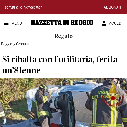
Gazzetta
Iscriviti alle Newsletter
ABBONATI
di
MENU
ACCEDI
Reggio
Reggio
Reggio
Cronaca
Si ribalta con l’utilitaria, ferita
un’81enne