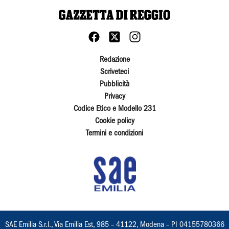
Redazione
Scriveteci
Pubblicità
Privacy
Codice Etico e Modello 231
Cookie policy
Termini e condizioni
SAE Emilia S.r.l., Via Emilia Est, 985 – 41122, Modena – PI 04155780366