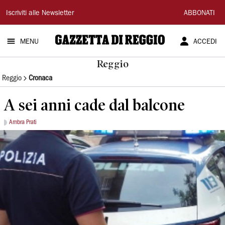
Gazzetta
Iscriviti alle Newsletter
ABBONATI
di
MENU
ACCEDI
Reggio
Reggio
Reggio
Cronaca
A sei anni cade dal balcone
Ambra Prati