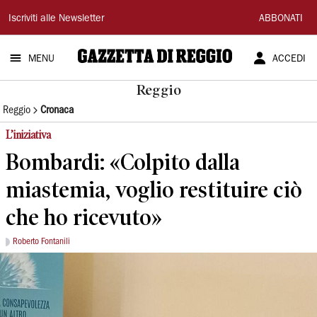
Gazzetta
Iscriviti alle Newsletter
ABBONATI
di
MENU
ACCEDI
Reggio
Reggio
Reggio
Cronaca
L’iniziativa
Bombardi: «Colpito dalla
miastemia, voglio restituire ciò
che ho ricevuto»
Roberto Fontanili