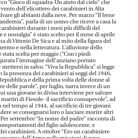
 ecco “Gioco di squadra-Un aiuto dal cielo” che
vento dell’elicottero dei carabinieri in Alta
lvare gli abitanti dalla neve. Per marzo “Il bene
pandemia”, parla di un uomo che riceve a casa la
arabinieri durante i mesi più difficili del
e nostalgia” è stato scelto per il mese di aprile
 di Vittorio De Sica e al mito della figura del
ermo e nella letteratura. L’alluvione dello
stata scelta per maggio (“Con i piedi
ffigurata l’immagine dell’anziano portato
 mettersi in salvo. “Viva la Repubblica” si legge
n la presenza dei carabinieri ai seggi del 1946,
 Repubblica e della prima volta delle donne al
ere delle parole”, per luglio, narra invece di un
cui una giovane in divisa interviene per salvare
martiri di Fiesole- il sacrificio consapevole”, ad
o nel tempo al 1944, al sacrificio di tre giovani
idere se consegnarsi loro o lasciare morire altri
. Per settembre “In nome del padre” racconta di
comportamenti del figlio adolescente, e
 dei carabinieri. A ottobre “Ero un carabiniere