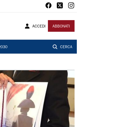
ACCEDI
ABBONATI
2030
CERCA