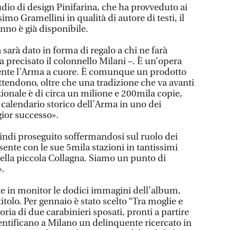
udio di design Pinifarina, che ha provveduto ai
imo Gramellini in qualità di autore di testi, il
nno è già disponibile.
 sarà dato in forma di regalo a chi ne farà
ha precisato il colonnello Milani –. È un’opera
sente l’Arma a cuore. È comunque un prodotto
 attendono, oltre che una tradizione che va avanti
zionale è di circa un milione e 200mila copie,
 calendario storico dell’Arma in uno dei
gior successo».
uindi proseguito soffermandosi sul ruolo dei
sente con le sue 5mila stazioni in tantissimi
nella piccola Collagna. Siamo un punto di
».
e in monitor le dodici immagini dell’album,
itolo. Per gennaio è stato scelto “Tra moglie e
oria di due carabinieri sposati, pronti a partire
entificano a Milano un delinquente ricercato in