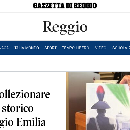
Reggio
NACA
ITALIA MONDO
SPORT
TEMPO LIBERO
VIDEO
SCUOLA 
ollezionare
 storico
gio Emilia