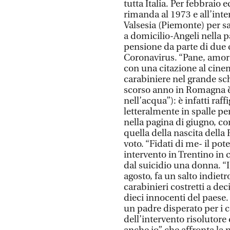
tutta Italia. Per febbraio
rimanda al 1973 e all’inter
Valsesia (Piemonte) per sa
a domicilio-Angeli nella 
pensione da parte di due c
Coronavirus. “Pane, amore 
con una citazione al cinema
carabiniere nel grande sch
scorso anno in Romagna è 
nell’acqua”): è infatti ra
letteralmente in spalle per
nella pagina di giugno, co
quella della nascita della
voto. “Fidati di me- il pot
intervento in Trentino in 
dal suicidio una donna. “I 
agosto, fa un salto indietr
carabinieri costretti a dec
dieci innocenti del paese
un padre disperato per i 
dell’intervento risolutore