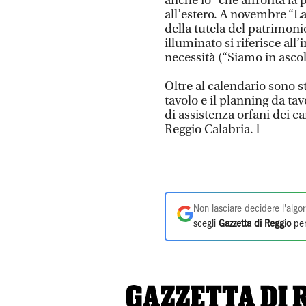
anche io” che affronta la 
all’estero. A novembre “L
della tutela del patrimon
illuminato si riferisce a
necessità (“Siamo in ascol
Oltre al calendario sono s
tavolo e il planning da tav
di assistenza orfani dei ca
Reggio Calabria. l
Non lasciare decidere l'algor
scegli
Gazzetta di Reggio
per