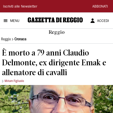
Gazzetta
Iscriviti alle Newsletter
ABBONATI
di
MENU
ACCEDI
Reggio
Reggio
Reggio
Cronaca
È morto a 79 anni Claudio
Delmonte, ex dirigente Emak e
allenatore di cavalli
Miriam Figliuolo