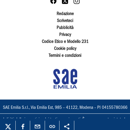
Redazione
Scriveteci
Pubblicità
Privacy
Codice Etico e Modello 231
Cookie policy
Termini e condizioni
SAE Emilia S.r.l., Via Emilia Est, 985 – 41122, Modena – PI 04155780366
I diritti delle immagini e dei testi sono riservati. È espressamente vietata la
loro riproduzione con qualsiasi mezzo e l'adattamento totale o parziale.