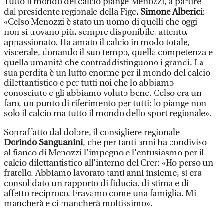
Tutto il mondo del calcio piange Menozzi, a partire
dal presidente regionale della Figc,
Simone Alberici
:
«Celso Menozzi è stato un uomo di quelli che oggi
non si trovano più, sempre disponibile, attento,
appassionato. Ha amato il calcio in modo totale,
viscerale, donando il suo tempo, quella competenza e
quella umanità che contraddistinguono i grandi. La
sua perdita è un lutto enorme per il mondo del calcio
dilettantistico e per tutti noi che lo abbiamo
conosciuto e gli abbiamo voluto bene. Celso era un
faro, un punto di riferimento per tutti: lo piange non
solo il calcio ma tutto il mondo dello sport regionale».
Sopraffatto dal dolore, il consigliere regionale
Dorindo Sanguanini
, che per tanti anni ha condiviso
al fianco di Menozzi l'impegno e l'entusiasmo per il
calcio dilettantistico all'interno del Crer: «Ho perso un
fratello. Abbiamo lavorato tanti anni insieme, si era
consolidato un rapporto di fiducia, di stima e di
affetto reciproco. Eravamo come una famiglia. Mi
mancherà e ci mancherà moltissimo».