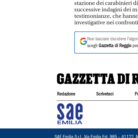
stazione dei carabinieri d
successive indagini dei m
testimonianze, che hanno 
investigative nei confront
Non lasciare decidere l'algor
scegli
Gazzetta di Reggio
per
Redazione
Scriveteci
P
SAE Emilia S.r.l., Via Emilia Est, 985 – 411