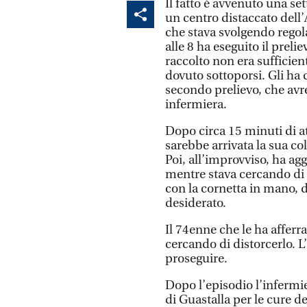
Il fatto è avvenuto una se
un centro distaccato dell’
che stava svolgendo regola
alle 8 ha eseguito il preli
raccolto non era sufficien
dovuto sottoporsi. Gli ha 
secondo prelievo, che avr
infermiera.
Dopo circa 15 minuti di a
sarebbe arrivata la sua co
Poi, all’improvviso, ha ag
mentre stava cercando di r
con la cornetta in mano, d
desiderato.
Il 74enne che le ha afferra
cercando di distorcerlo. L
proseguire.
Dopo l’episodio l’infermie
di Guastalla per le cure de