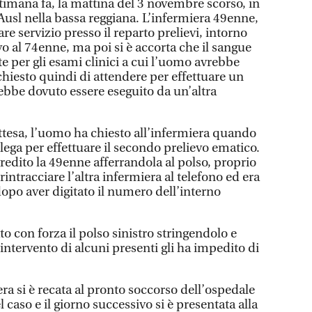
ttimana fa, la mattina del 3 novembre scorso, in
Ausl nella bassa reggiana. L’infermiera 49enne,
re servizio presso il reparto prelievi, intorno
evo al 74enne, ma poi si è accorta che il sangue
te per gli esami clinici a cui l’uomo avrebbe
chiesto quindi di attendere per effettuare un
ebbe dovuto essere eseguito da un’altra
ttesa, l’uomo ha chiesto all’infermiera quando
llega per effettuare il secondo prelievo ematico.
gredito la 49enne afferrandola al polso, proprio
intracciare l’altra infermiera al telefono ed era
opo aver digitato il numero dell’interno
to con forza il polso sinistro stringendolo e
’intervento di alcuni presenti gli ha impedito di
ra si è recata al pronto soccorso dell’ospedale
l caso e il giorno successivo si è presentata alla