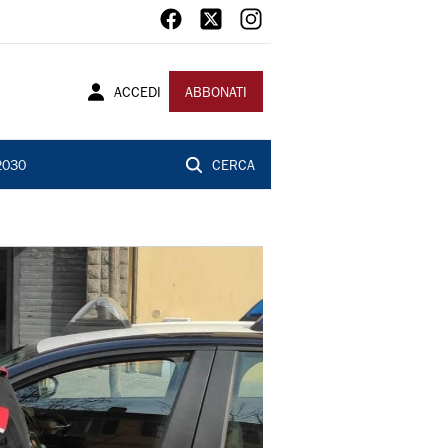
ACCEDI
ABBONATI
2030
CERCA