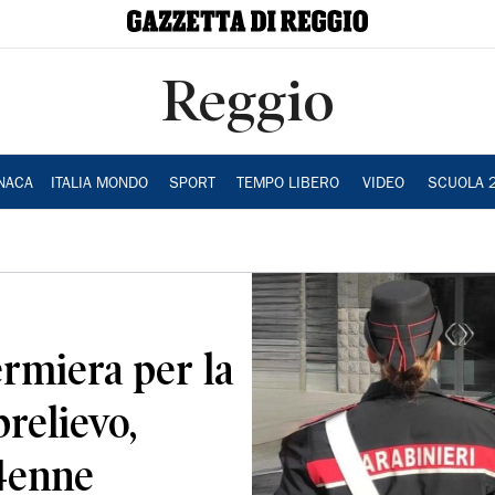
Reggio
NACA
ITALIA MONDO
SPORT
TEMPO LIBERO
VIDEO
SCUOLA 
ermiera per la
prelievo,
4enne