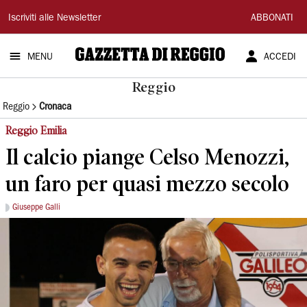
Gazzetta
Iscriviti alle Newsletter
ABBONATI
di
MENU
ACCEDI
Reggio
Reggio
Reggio
Cronaca
Reggio Emilia
Il calcio piange Celso Menozzi,
un faro per quasi mezzo secolo
Giuseppe Galli