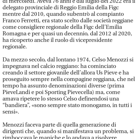
di mercoledì. Aveva 76 anni e dal luglio del 2022 era il
delegato provinciale di Reggio Emilia della Figc
mentre dal 2010, quando subentrò al compianto
Franco Ferretti, era stato scelto dalle società reggiane
come consigliere regionale della Figc dell’Emilia
Romagna e per quasi un decennio, dal 2012 al 2020,
ha ricoperto anche il ruolo di vicepresidente
regionale.
Da mezzo secolo, dal lontano 1974, Celso Menozzi si
impegnava nel calcio reggiano: ha cominciato
creando il settore giovanile dell’allora Us Pieve e ha
proseguito sempre nella compagine reggiana, che nel
tempo ha assunto denominazioni diverse (prima
PieveLandi e poi Sporting Pievecella) ma, come
amava ripetere lo stesso Celso definendosi una
“bandiera”, «sono sempre stato monogamo, in tutti i
sensi».
Menozzi faceva parte di quella generazione di
dirigenti che, quando si manifestava un problema, si
rimboccava le maniche e lo andava a risolvere