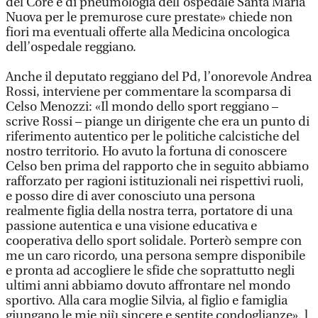
del Core e di pneumologia dell’ospedale Santa Maria
Nuova per le premurose cure prestate» chiede non
fiori ma eventuali offerte alla Medicina oncologica
dell’ospedale reggiano.
Anche il deputato reggiano del Pd, l’onorevole Andrea
Rossi, interviene per commentare la scomparsa di
Celso Menozzi: «Il mondo dello sport reggiano –
scrive Rossi – piange un dirigente che era un punto di
riferimento autentico per le politiche calcistiche del
nostro territorio. Ho avuto la fortuna di conoscere
Celso ben prima del rapporto che in seguito abbiamo
rafforzato per ragioni istituzionali nei rispettivi ruoli,
e posso dire di aver conosciuto una persona
realmente figlia della nostra terra, portatore di una
passione autentica e una visione educativa e
cooperativa dello sport solidale. Porterò sempre con
me un caro ricordo, una persona sempre disponibile
e pronta ad accogliere le sfide che soprattutto negli
ultimi anni abbiamo dovuto affrontare nel mondo
sportivo. Alla cara moglie Silvia, al figlio e famiglia
giungano le mie più sincere e sentite condoglianze». l