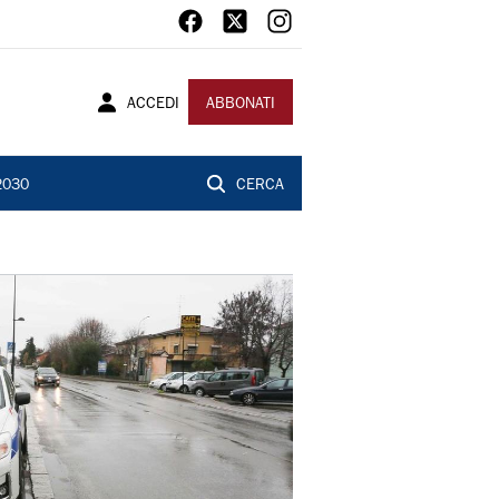
ACCEDI
ABBONATI
2030
CERCA