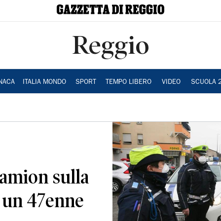
Reggio
NACA
ITALIA MONDO
SPORT
TEMPO LIBERO
VIDEO
SCUOLA 
camion sulla
e un 47enne