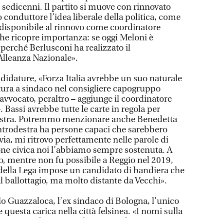
e sedicenni. Il partito si muove con rinnovato
 conduttore l’idea liberale della politica, come
o disponibile al rinnovo come coordinatore
che ricopre importanza: se oggi Meloni è
 perché Berlusconi ha realizzato il
Alleanza Nazionale».
didature, «Forza Italia avrebbe un suo naturale
ura a sindaco nel consigliere capogruppo
 avvocato, peraltro – aggiunge il coordinatore
. Bassi avrebbe tutte le carte in regola per
destra. Potremmo menzionare anche Benedetta
Centrodestra ha persone capaci che sarebbero
avia, mi ritrovo perfettamente nelle parole di
one civica noi l’abbiamo sempre sostenuta. A
o, mentre non fu possibile a Reggio nel 2019,
o della Lega impose un candidato di bandiera che
al ballottagio, ma molto distante da Vecchi».
lo Guazzaloca, l’ex sindaco di Bologna, l’unico
 questa carica nella città felsinea. «I nomi sulla