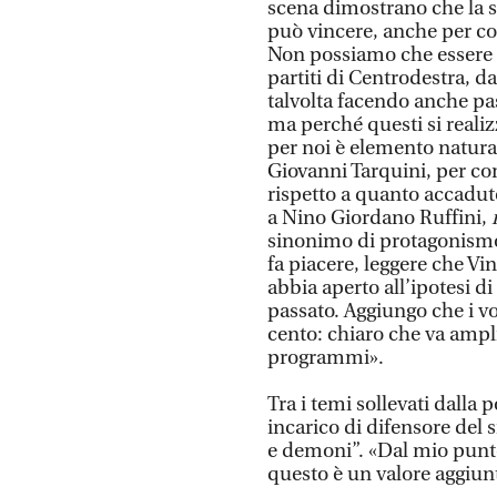
scena dimostrano che la so
può vincere, anche per col
Non possiamo che essere so
partiti di Centrodestra, d
talvolta facendo anche pas
ma perché questi si realiz
per noi è elemento natura
Giovanni Tarquini, per co
rispetto a quanto accaduto
a Nino Giordano Ruffini,
sinonimo di protagonismo o
fa piacere, leggere che Vi
abbia aperto all’ipotesi di
passato. Aggiungo che i vot
cento: chiaro che va ampl
programmi».
Tra i temi sollevati dalla 
incarico di difensore del 
e demoni”. «Dal mio punto 
questo è un valore aggiunt