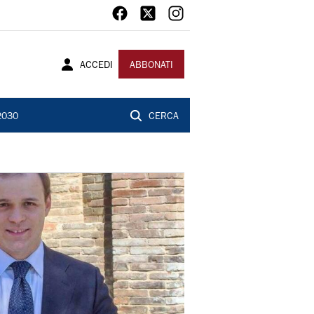
ACCEDI
ABBONATI
2030
CERCA