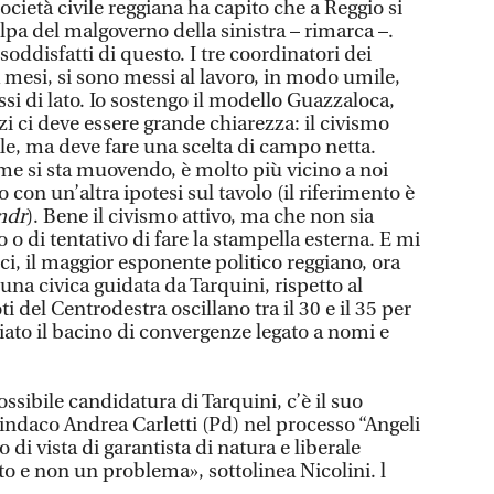
cietà civile reggiana ha capito che a Reggio si
pa del malgoverno della sinistra – rimarca –.
ddisfatti di questo. I tre coordinatori dei
a mesi, si sono messi al lavoro, in modo umile,
si di lato. Io sostengo il modello Guazzaloca,
zi ci deve essere grande chiarezza: il civismo
le, ma deve fare una scelta di campo netta.
me si sta muovendo, è molto più vicino a noi
 con un’altra ipotesi sul tavolo (il riferimento è
ndr
). Bene il civismo attivo, ma che non sia
 di tentativo di fare la stampella esterna. E mi
nci, il maggior esponente politico reggiano, ora
 una civica guidata da Tarquini, rispetto al
i del Centrodestra oscillano tra il 30 e il 35 per
iato il bacino di convergenze legato a nomi e
possibile candidatura di Tarquini, c’è il suo
sindaco Andrea Carletti (Pd) nel processo “Angeli
di vista di garantista di natura e liberale
o e non un problema», sottolinea Nicolini. l