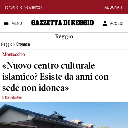
Gazzetta
Iscriviti alle Newsletter
ABBONATI
di
MENU
ACCEDI
Reggio
Reggio
Reggio
Cronaca
Montecchio
«Nuovo centro culturale
islamico? Esiste da anni con
sede non idonea»
Daniela Aliu