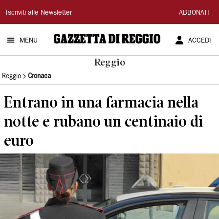
Gazzetta
Iscriviti alle Newsletter
ABBONATI
di
MENU
ACCEDI
Reggio
Reggio
Reggio
Cronaca
Entrano in una farmacia nella
notte e rubano un centinaio di
euro