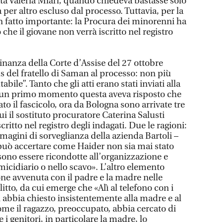
ta Valeria Miari, quando chiedeva bastasse solo
 per altro escluso dal processo. Tuttavia, per la
 fatto importante: la Procura dei minorenni ha
he il giovane non verrà iscritto nel registro
dinanza della Corte d’Assise del 27 ottobre
s del fratello di Saman al processo: non più
ile”. Tanto che gli atti erano stati inviati alla
n un primo momento questa aveva risposto che
to il fascicolo, ora da Bologna sono arrivate tre
 il sostituto procuratore Caterina Salusti
ritto nel registro degli indagati. Due le ragioni:
magini di sorveglianza della azienda Bartoli –
i può accertare come Haider non sia mai stato
ssono essere ricondotte all’organizzazione e
micidiario o nello scavo». L’altro elemento
one avvenuta con il padre e la madre nelle
itto, da cui emerge che «Alì al telefono con i
an abbia chiesto insistentemente alla madre e al
me il ragazzo, preoccupato, abbia cercato di
e i genitori, in particolare la madre, lo