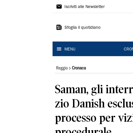
Gazzetta
Iscriviti alle Newsletter
di
Reggio
Sfoglia il quotidiano
MENU
CRO
Reggio
Cronaca
Saman, gli interr
zio Danish esclus
processo per viz
procedurale