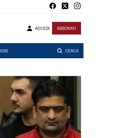
ACCEDI
ABBONATI
2030
CERCA