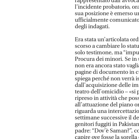
rappresentato dall’avvoca
l’incidente probatorio, ora
sua posizione è emerso un
ufficialmente comunicato c
degli indagati.
Era stata un’articolata or
scorso a cambiare lo statu
solo testimone, ma “imputab
Procura dei minori. Se i
non era ancora stato vaglia
pagine di documento in cui
spiega perché non verrà isc
dall’acquisizione delle im
teatro dell’omicidio – «s
ripreso in attività che po
all’attuazione del piano o
riguarda una intercettazi
settimane successive il del
genitori fuggiti in Pakist
padre: “Dov’è Saman?”, co
capire ove fosse la sorella 