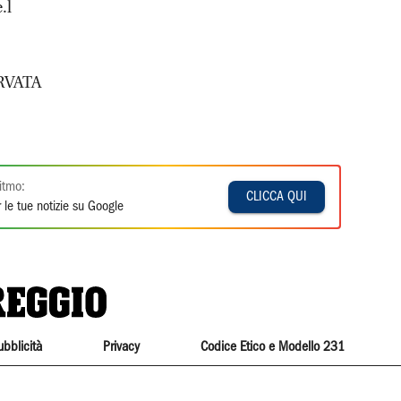
.l
RVATA
itmo:
CLICCA QUI
 le tue notizie su Google
ubblicità
Privacy
Codice Etico e Modello 231