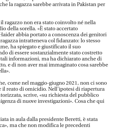
he la ragazza sarebbe arrivata in Pakistan per
 il ragazzo non era stato coinvolto né nella
o della sorella. «È stato accertato
aider abbia portato a conoscenza dei genitori
 ragazza intratteneva col fidanzato: lo stesso
me, ha spiegato e giustificato il suo
o di essere sostanzialmente stato costretto
 tali informazioni, ma ha dichiarato anche di
fatto, e di non aver mai immaginato cosa sarebbe
lla».
he, come nel maggio-giugno 2021, non ci sono
 il reato di omicidio. Nell’ipotesi di riapertura
torizzata, scrive, «su richiesta del pubblico
sigenza di nuove investigazioni». Cosa che qui
a in aula dalla presidente Beretti, è stata
pica», ma che non modifica le precedenti