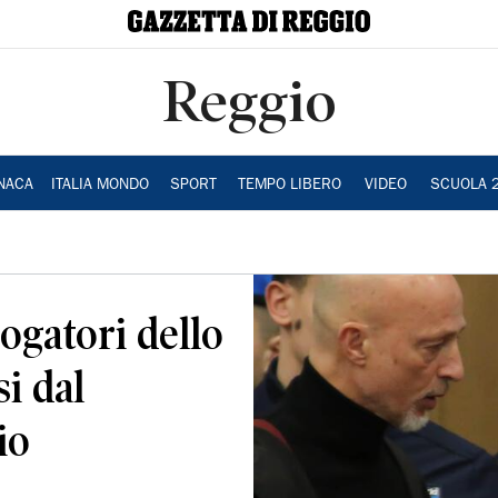
Reggio
NACA
ITALIA MONDO
SPORT
TEMPO LIBERO
VIDEO
SCUOLA 
ogatori dello
i dal
io