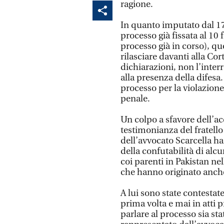
ragione.
In quanto imputato dal 17
processo già fissata al 10
processo già in corso), q
rilasciare davanti alla C
dichiarazioni, non l’inter
alla presenza della difesa
processo per la violazione
penale.
Un colpo a sfavore dell’ac
testimonianza del fratello
dell’avvocato Scarcella h
della confutabilità di alcu
coi parenti in Pakistan ne
che hanno originato anche
A lui sono state contestat
prima volta e mai in atti 
parlare al processo sia sta