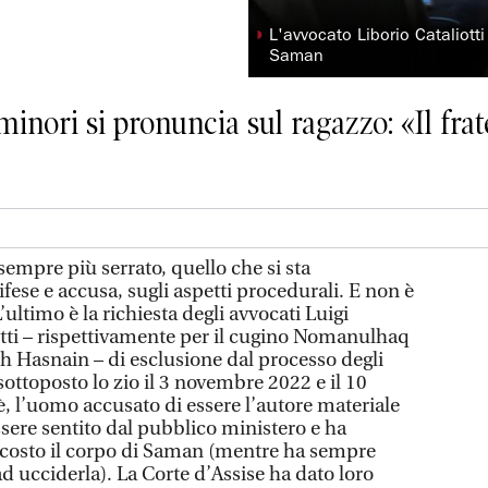
◗
L'avvocato Liborio Cataliott
Saman
inori si pronuncia sul ragazzo: «Il frat
empre più serrato, quello che si sta
ese e accusa, sugli aspetti procedurali. E non è
’ultimo è la richiesta degli avvocati Luigi
iotti – rispettivamente per il cugino Nomanulhaq
 Hasnain – di esclusione dal processo degli
 sottoposto lo zio il 3 novembre 2022 e il 10
 l’uomo accusato di essere l’autore materiale
essere sentito dal pubblico ministero e ha
ascosto il corpo di Saman (mentre ha sempre
ad ucciderla). La Corte d’Assise ha dato loro