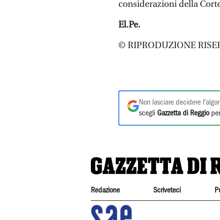
considerazioni della Corte
El.Pe.
© RIPRODUZIONE RISE
Non lasciare decidere l'algor
scegli
Gazzetta di Reggio
per
Redazione
Scriveteci
P