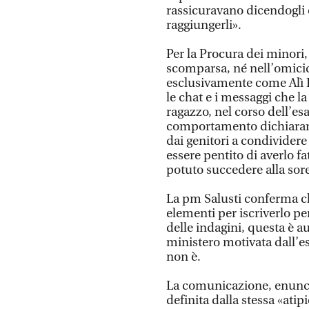
rassicuravano dicendogli c
raggiungerli».
Per la Procura dei minori,
scomparsa, né nell’omicidi
esclusivamente come Alì H
le chat e i messaggi che la
ragazzo, nel corso dell’esa
comportamento dichiarand
dai genitori a condividere
essere pentito di averlo 
potuto succedere alla sore
La pm Salusti conferma c
elementi per iscriverlo per
delle indagini, questa è au
ministero motivata dall’e
non è.
La comunicazione, enunciat
definita dalla stessa «ati