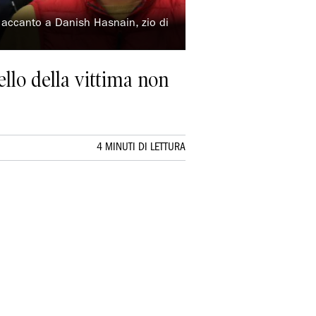
i accanto a Danish Hasnain, zio di
ello della vittima non
4 MINUTI DI LETTURA