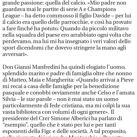
grande passione: quella del calcio. «Mio padre non
guardava mai le partite di serie A e Champions
League – ha detto commosso il figlio Davide – per lui
il calcio era quello delle parrocchie, e così ha provato
a fare finché ha potuto. Quando da piccolo militavo
nella squadra del paese ero arrabbiato ogni volta che
perdevamo, ma lui mi ha insegnato i veri valori dello
sport dicendomi che dovevo stringere la mano agli
avversari».
Don Gianni Manfredini ha quindi elogiato l’uomo,
splendido marito e padre di famiglia oltre che nonno
di Matteo, Maia e Margherita: «Quando arrivai a Pieve
mi recai a casa delle famiglie per la benedizione
pasquale e conobbi ovviamente anche Celso e l’amata
Silvia – le sue parole – non è mai stato un uomo
particolarmente di fede cristiana, ma mi colpì la sua
vasta biblioteca con volumi di ogni genere». Il
presidente del Crer Simone Alberici ha parlato di
“esempio”, quello che è stato per lui e per tanti
esponenti della Figc e delle società. A tal proposito,