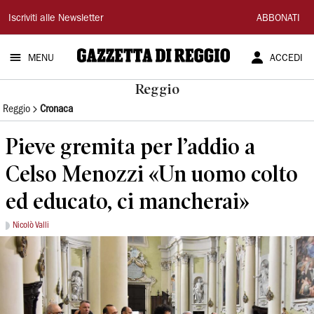
Gazzetta
Iscriviti alle Newsletter
ABBONATI
di
MENU
ACCEDI
Reggio
Reggio
Reggio
Cronaca
Pieve gremita per l’addio a
Celso Menozzi «Un uomo colto
ed educato, ci mancherai»
Nicolò Valli