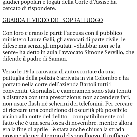
giudici popolari e togati della Corte d’Assise ha
cercato di rispondere.
GUARDA IL VIDEO DEL SOPRALLUOGO
Con loro c’erano le parti: l’accusa con il pubblico
ministero Laura Galli, gli avvocati di parte civile, le
difese ma senza gli imputati. «Shabbar non se la
sente» ha detto in aula l’avvocato Simone Servillo, che
difende il padre di Saman.
Verso le 19 la carovana di auto scortate da una
pattuglia della polizia è arrivata in via Colombo e ha
portato nella corte dell’azienda Bartoli tutti i
convenuti. Giornalisti e cameramen sono stati tenuti
a distanza con una prescrizione: non accendere fari,
non usare flash né schermi dei telefonini. Per cercare
di ricreare una condizione di oscurità più possibile
vicino alla notte del delitto – compatibilmente col
fatto che è una sera fosca di novembre, mentre allora
era la fine di aprile – è stata anche chiusa la strada
provinciale per il tempo del sopralluogo. Il traffico è