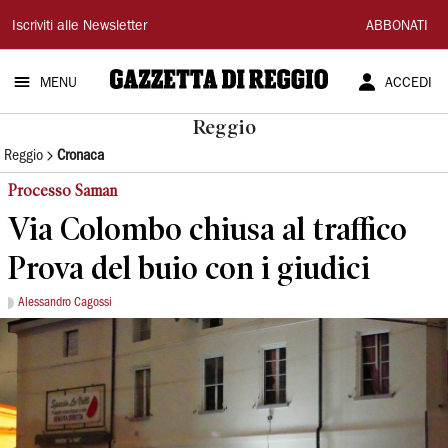
Gazzetta
Iscriviti alle Newsletter
ABBONATI
di
MENU
ACCEDI
Reggio
Reggio
Reggio
Cronaca
Processo Saman
Via Colombo chiusa al traffico
Prova del buio con i giudici
Alessandro Cagossi