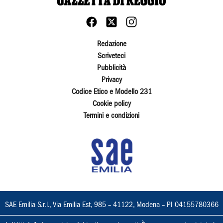
Redazione
Scriveteci
Pubblicità
Privacy
Codice Etico e Modello 231
Cookie policy
Termini e condizioni
SAE Emilia S.r.l., Via Emilia Est, 985 – 41122, Modena – PI 04155780366