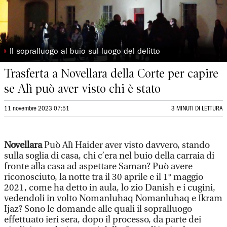
◗
Il sopralluogo al buio sul luogo del delitto
Trasferta a Novellara della Corte per capire
se Alì può aver visto chi è stato
11 novembre 2023 07:51
3 MINUTI DI LETTURA
Novellara
Può Alì Haider aver visto davvero, stando
sulla soglia di casa, chi c’era nel buio della carraia di
fronte alla casa ad aspettare Saman? Può avere
riconosciuto, la notte tra il 30 aprile e il 1° maggio
2021, come ha detto in aula, lo zio Danish e i cugini,
vedendoli in volto Nomanluhaq Nomanluhaq e Ikram
Ijaz? Sono le domande alle quali il sopralluogo
effettuato ieri sera, dopo il processo, da parte dei