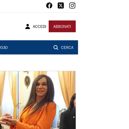
ACCEDI
ABBONATI
2030
CERCA