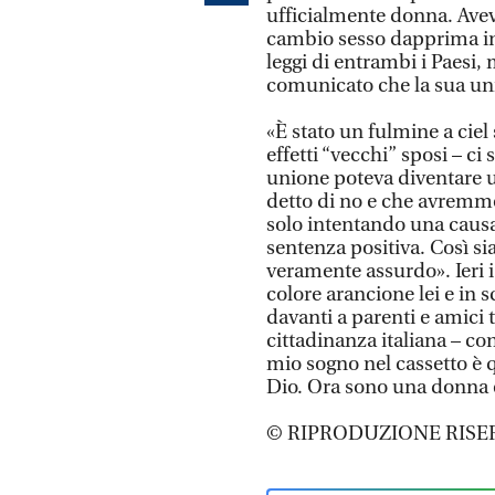
ufficialmente donna. Aveva
cambio sesso dapprima in B
leggi di entrambi i Paesi,
comunicato che la sua unio
«È stato un fulmine a ciel
effetti “vecchi” sposi – ci
unione poteva diventare un
detto di no e che avremm
solo intentando una causa 
sentenza positiva. Così si
veramente assurdo». Ieri i
colore arancione lei e in 
davanti a parenti e amici 
cittadinanza italiana – con
mio sogno nel cassetto è 
Dio. Ora sono una donna e
© RIPRODUZIONE RISE