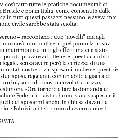
 così fatto tutte le pratiche documentali di
rasile e poi in Italia, come consentito dalle
 ma in tutti questi passaggi nessuno le aveva mai
ne civile sarebbe stata sciolta.
 sereno – raccontano i due “novelli” ma agli
 siamo così informati se a quel punto la nostra
 matrimonio a tutti gli effetti ma ci è stato
o potuto provare ad ottenere questo cambio
legale, senza avere però la certezza di una
amo stati costretti a risposarci anche se questo è
 due sposi, raggianti, con un abito a giacca di
scuro lui, sono di nuovo convolati a nozze,
testimoni. «Ora tornerò a fare la domanda di
clude Federica – visto che era stata sospesa e il
quello di sposarmi anche in chiesa davanti a
 io e Fabrizio ci terremmo davvero tanto».l
RVATA