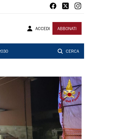
ACCEDI
ABBONATI
2030
CERCA