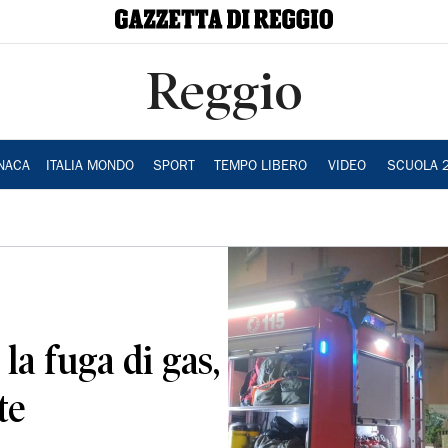
Reggio
NACA
ITALIA MONDO
SPORT
TEMPO LIBERO
VIDEO
SCUOLA 
la fuga di gas,
te