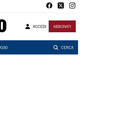
ACCEDI
ABBONATI
2030
CERCA