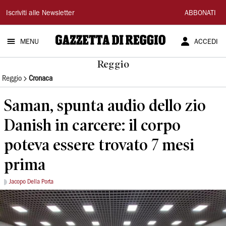
Gazzetta
Iscriviti alle Newsletter
ABBONATI
di
MENU
ACCEDI
Reggio
Reggio
Reggio
Cronaca
Saman, spunta audio dello zio
Danish in carcere: il corpo
poteva essere trovato 7 mesi
prima
Jacopo Della Porta