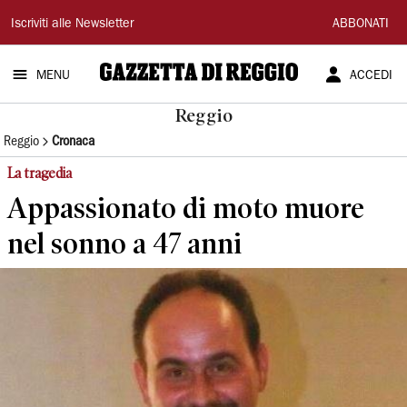
Gazzetta
Iscriviti alle Newsletter
ABBONATI
di
MENU
ACCEDI
Reggio
Reggio
Reggio
Cronaca
La tragedia
Appassionato di moto muore
nel sonno a 47 anni