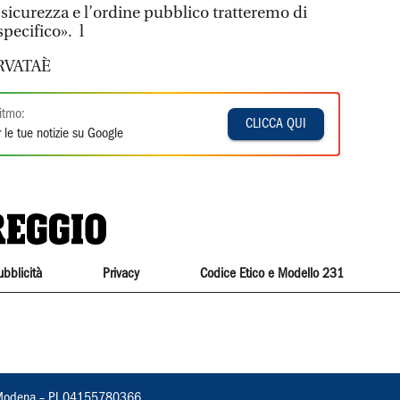
sicurezza e l’ordine pubblico tratteremo di
pecifico». l
RVATAÈ
itmo:
CLICCA QUI
 le tue notizie su Google
ubblicità
Privacy
Codice Etico e Modello 231
22, Modena – PI 04155780366