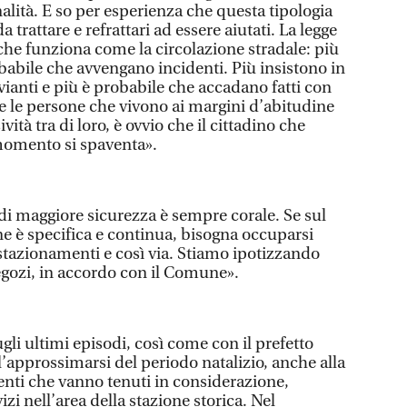
lità. E so per esperienza che questa tipologia
da trattare e refrattari ad essere aiutati. La legge
che funziona come la circolazione stradale: più
babile che avvengano incidenti. Più insistono in
anti e più è probabile che accadano fatti con
se le persone che vivono ai margini d’abitudine
vità tra di loro, è ovvio che il cittadino che
momento si spaventa».
a di maggiore sicurezza è sempre corale. Se sul
one è specifica e continua, bisogna occuparsi
 stazionamenti e così via. Stiamo ipotizzando
egozi, in accordo con il Comune».
gli ultimi episodi, così come con il prefetto
’approssimarsi del periodo natalizio, anche alla
enti che vanno tenuti in considerazione,
izi nell’area della stazione storica. Nel