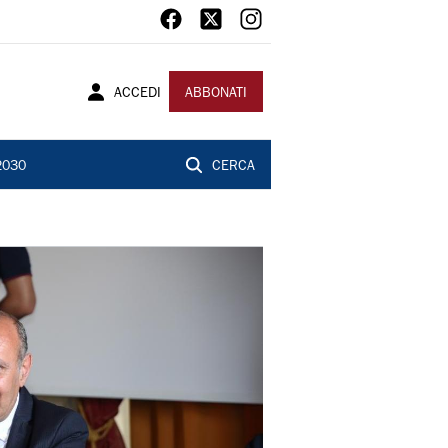
ACCEDI
ABBONATI
2030
CERCA