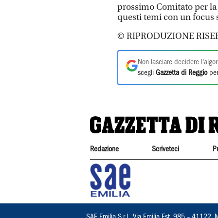
prossimo Comitato per la 
questi temi con un focus s
© RIPRODUZIONE RISE
Non lasciare decidere l'algor
scegli
Gazzetta di Reggio
per
Redazione
Scriveteci
P
SAE Emilia S.r.l., Via Emilia Est, 985 – 411