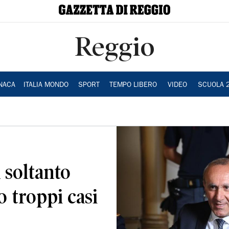
Reggio
NACA
ITALIA MONDO
SPORT
TEMPO LIBERO
VIDEO
SCUOLA 
 soltanto
o troppi casi