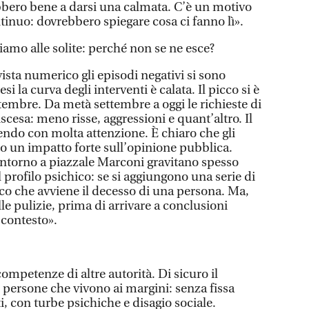
bbero bene a darsi una calmata. C’è un motivo
tinuo: dovrebbero spiegare cosa ci fanno lì».
iamo alle solite: perché non se ne esce?
vista numerico gli episodi negativi si sono
si la curva degli interventi è calata. Il picco si è
tembre. Da metà settembre a oggi le richieste di
scesa: meno risse, aggressioni e quant’altro. Il
ndo con molta attenzione. È chiaro che gli
o un impatto forte sull’opinione pubblica.
intorno a piazzale Marconi gravitano spesso
l profilo psichico: se si aggiungono una serie di
cco che avviene il decesso di una persona. Ma,
lle pulizie, prima di arrivare a conclusioni
 contesto».
ompetenze di altre autorità. Di sicuro il
 persone che vivono ai margini: senza fissa
, con turbe psichiche e disagio sociale.