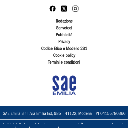
Redazione
Scriveteci
Pubblicità
Privacy
Codice Etico e Modello 231
Cookie policy
Termini e condizioni
SAE Emilia S.r.l., Via Emilia Est, 985 – 41122, Modena – PI 04155780366
I diritti delle immagini e dei testi sono riservati. È espressamente vietata la