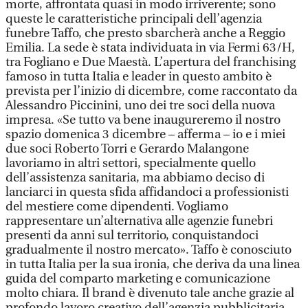
morte, affrontata quasi in modo irriverente; sono
queste le caratteristiche principali dell’agenzia
funebre Taffo, che presto sbarcherà anche a Reggio
Emilia. La sede è stata individuata in via Fermi 63/H,
tra Fogliano e Due Maestà. L’apertura del franchising
famoso in tutta Italia e leader in questo ambito è
prevista per l’inizio di dicembre, come raccontato da
Alessandro Piccinini, uno dei tre soci della nuova
impresa. «Se tutto va bene inaugureremo il nostro
spazio domenica 3 dicembre – afferma – io e i miei
due soci Roberto Torri e Gerardo Malangone
lavoriamo in altri settori, specialmente quello
dell’assistenza sanitaria, ma abbiamo deciso di
lanciarci in questa sfida affidandoci a professionisti
del mestiere come dipendenti. Vogliamo
rappresentare un’alternativa alle agenzie funebri
presenti da anni sul territorio, conquistandoci
gradualmente il nostro mercato». Taffo è conosciuto
in tutta Italia per la sua ironia, che deriva da una linea
guida del comparto marketing e comunicazione
molto chiara. Il brand è divenuto tale anche grazie al
profondo lavoro creativo dell’agenzia pubblicitaria