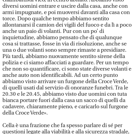
diversi uomini entrare e uscire dalla casa, anche con
armi impugnate, e poi muoversi davanti alla casa con
torce. Dopo qualche tempo abbiamo sentito
allontanarsi il camion dei vigili del fuoco e da lì a poco
anche un paio di volanti. Pur con un po’ di
inquietudine, abbiamo pensato che di qualunque
cosa si trattasse, fosse in via di risoluzione, anche se
una o due volanti sono sempre rimaste a presidiare.
Più tardi, abbiamo nuovamente sentito sirene della
polizia e ci siamo affacciati a guardare. Per un tempo
che non so quantificare, ci sono state diverse volanti e
anche auto non identificabili. Ad un certo punto
abbiamo visto arrivare un furgone della Croce Verde,
di quelli usati dal servizio di onoranze funebri. Tra le
20.30 e le 20.45, abbiamo visto due uomini con tuta
bianca portare fuori dalla casa un sacco di quelli da
cadavere, chiaramente pieno, e caricarlo sul furgone
della Croce Verde».
Cella è una frazione che fa spesso parlare di sé per
questioni legate alla viabilità e alla sicurezza stradale,