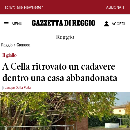
Gazzetta
Iscriviti alle Newsletter
ABBONATI
di
MENU
ACCEDI
Reggio
Reggio
Reggio
Cronaca
Il giallo
A Cella ritrovato un cadavere
dentro una casa abbandonata
Jacopo Della Porta