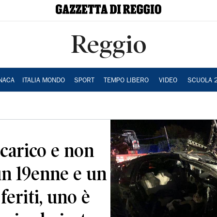
Reggio
NACA
ITALIA MONDO
SPORT
TEMPO LIBERO
VIDEO
SCUOLA 
carico e non
un 19enne e un
feriti, uno è