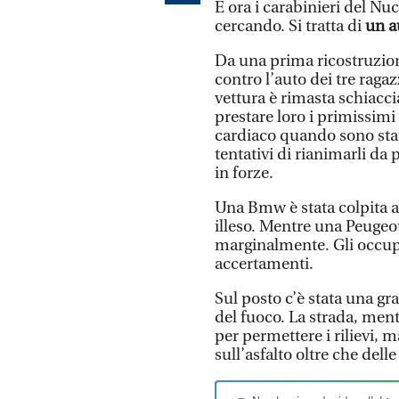
E ora i carabinieri del Nu
cercando. Si tratta di
un a
Da una prima ricostruzion
contro l’auto dei tre raga
vettura è rimasta schiacciat
prestare loro i primissimi 
cardiaco quando sono stati 
tentativi di rianimarli da
in forze.
Una Bmw è stata colpita a 
illeso. Mentre una Peugeot
marginalmente. Gli occupa
accertamenti.
Sul posto c’è stata una gr
del fuoco. La strada, ment
per permettere i rilievi, 
sull’asfalto oltre che delle