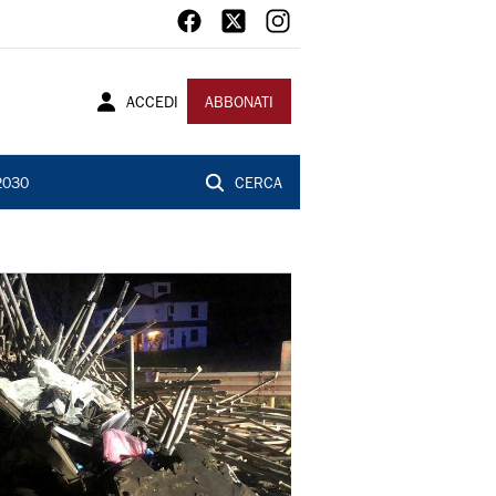
ACCEDI
ABBONATI
2030
CERCA