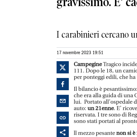
gravissimo. E' ca
I carabinieri cercano 
17 novembre 2023 19:51
Campegine
Tragico incid
111. Dopo le 18, un camion 
per ponteggi edili, che ha 
Il bilancio è pesantissimo
che era alla guida di una 
lui. Portato all’ospedale d
auto:
un 21enne
. E’ ricov
riservata. I tre sono di Reg
sono stati portati al pron
ll mezzo pesante
non si è