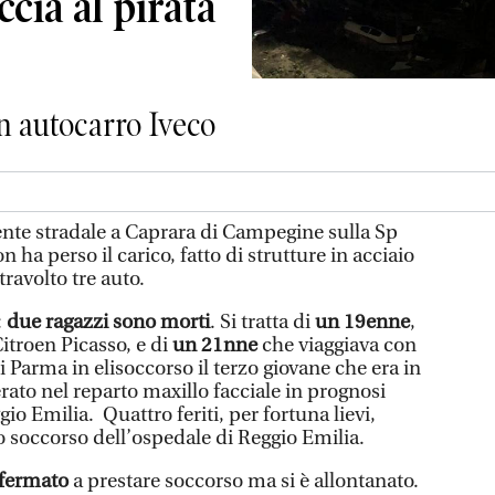
ccia al pirata
un autocarro Iveco
ente stradale a Caprara di Campegine sulla Sp
ha perso il carico, fatto di strutture in acciaio
travolto tre auto.
:
due ragazzi sono morti
. Si tratta di
un 19enne
,
Citroen Picasso, e di
un 21nne
che viaggiava con
i Parma in elisoccorso il terzo giovane che era in
erato nel reparto maxillo facciale in prognosi
gio Emilia. Quattro feriti, per fortuna lievi,
to soccorso dell’ospedale di Reggio Emilia.
 fermato
a prestare soccorso ma si è allontanato.