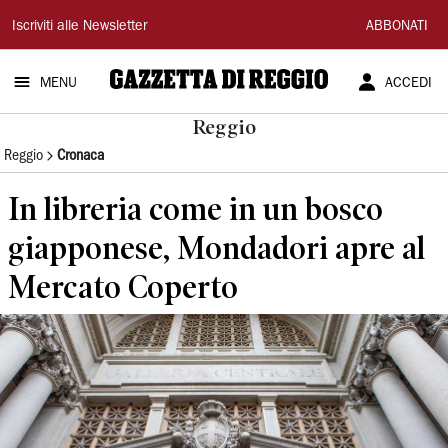
Gazzetta
Iscriviti alle Newsletter
ABBONATI
di
MENU
ACCEDI
Reggio
Reggio
Reggio
Cronaca
In libreria come in un bosco
giapponese, Mondadori apre al
Mercato Coperto