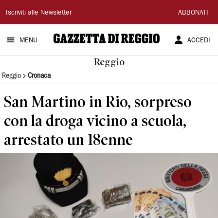
Gazzetta
Iscriviti alle Newsletter
ABBONATI
di
MENU
ACCEDI
Reggio
Reggio
Reggio
Cronaca
San Martino in Rio, sorpreso
con la droga vicino a scuola,
arrestato un 18enne