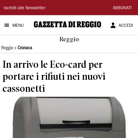
Gazzetta
Iscriviti alle Newsletter
ABBONATI
di
MENU
ACCEDI
Reggio
Reggio
Reggio
Cronaca
In arrivo le Eco-card per
portare i rifiuti nei nuovi
cassonetti