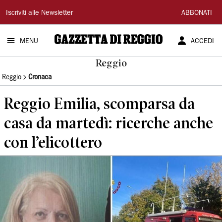
Gazzetta
Iscriviti alle Newsletter
ABBONATI
di
MENU
ACCEDI
Reggio
Reggio
Reggio
Cronaca
Reggio Emilia, scomparsa da
casa da martedì: ricerche anche
con l’elicottero