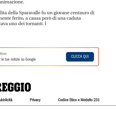
ianimazione.
alita della Sparavalle fu un giovane centauro di
ente ferito, a causa però di una caduta
va uno dei tornanti. l
itmo:
CLICCA QUI
 le tue notizie su Google
ubblicità
Privacy
Codice Etico e Modello 231