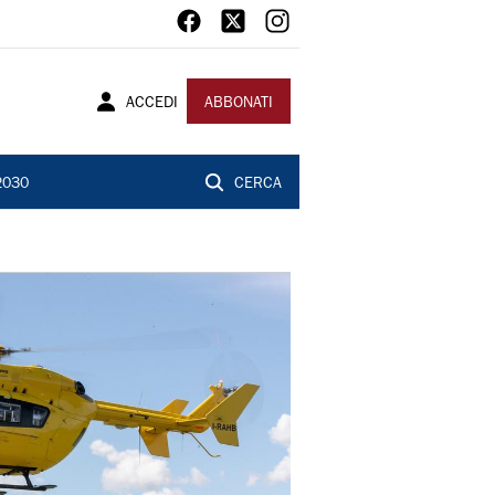
ACCEDI
ABBONATI
2030
CERCA