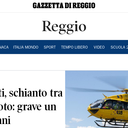
Reggio
NACA
ITALIA MONDO
SPORT
TEMPO LIBERO
VIDEO
SCUOLA 
, schianto tra
to: grave un
nni