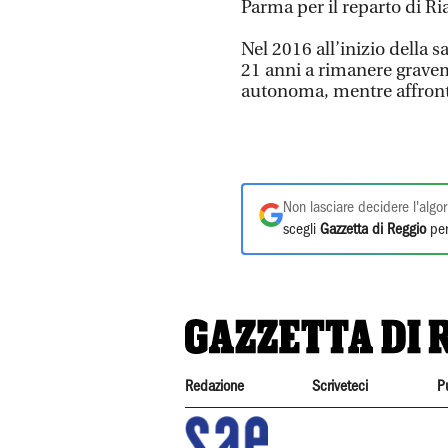
Parma per il reparto di R
Nel 2016 all’inizio della s
21 anni a rimanere gravem
autonoma, mentre affronta
Non lasciare decidere l'algor
scegli
Gazzetta di Reggio
per
Redazione
Scriveteci
P