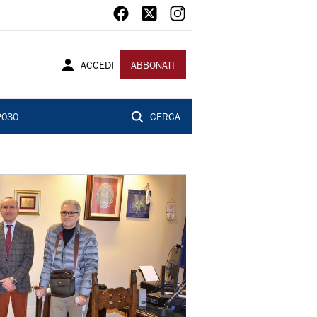
ACCEDI
ABBONATI
2030
CERCA