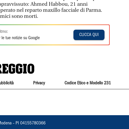
 sopravvissuto: Ahmed Habbou, 21 anni
operato nel reparto maxillo facciale di Parma.
amici sono morti.
itmo:
CLICCA QUI
 le tue notizie su Google
ubblicità
Privacy
Codice Etico e Modello 231
22, Modena – PI 04155780366