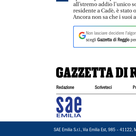
all’stremo addio l’unico
residente a Cadè, è stato 
Ancora non sa che i suoi 
Non lasciare decidere l'algor
scegli
Gazzetta di Reggio
per
Redazione
Scriveteci
P
SAE Emilia S.r.l., Via Emilia Est, 985 – 411