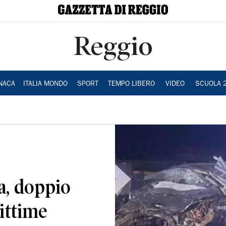
Reggio
NACA
ITALIA MONDO
SPORT
TEMPO LIBERO
VIDEO
SCUOLA 
a, doppio
vittime