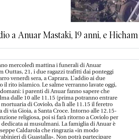
dio a Anuar Mastaki, 19 anni, e Hicham 
nno mercoledì mattina i funerali di Anuar
 Outtas, 21, i due ragazzi trafitti dai ponteggi
carro venerdì sera, a Caprara. L’addio ai due
o il rito islamico. Le salme verranno lavate oggi,
à domani: i parenti di Anuar fanno sapere che
alma dalle 10 alle 11.15 (prima potranno entrare
 mortuaria di Coviolo, da lì alle 11.15 il feretro
 di via Gioia, a Santa Croce. Intorno alle 12.15-
nzione religiosa, poi si farà ritorno a Coviolo per
e dedicata ai musulmani. La famiglia di Anuar è
iuseppe Caldarola che ringrazia «in modo
arabinieri di Guastalla». Non potrà partecipare