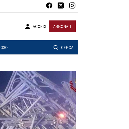
ACCEDI
ABBONATI
2030
CERCA