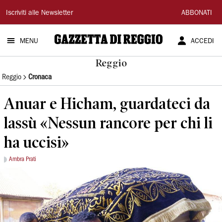
Gazzetta
Iscriviti alle Newsletter
ABBONATI
di
MENU
ACCEDI
Reggio
Reggio
Reggio
Cronaca
Anuar e Hicham, guardateci da
lassù «Nessun rancore per chi li
ha uccisi»
Ambra Prati