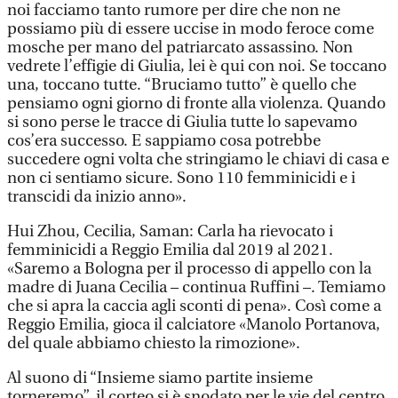
noi facciamo tanto rumore per dire che non ne
possiamo più di essere uccise in modo feroce come
mosche per mano del patriarcato assassino. Non
vedrete l’effigie di Giulia, lei è qui con noi. Se toccano
una, toccano tutte. “Bruciamo tutto” è quello che
pensiamo ogni giorno di fronte alla violenza. Quando
si sono perse le tracce di Giulia tutte lo sapevamo
cos’era successo. E sappiamo cosa potrebbe
succedere ogni volta che stringiamo le chiavi di casa e
non ci sentiamo sicure. Sono 110 femminicidi e i
transcidi da inizio anno».
Hui Zhou, Cecilia, Saman: Carla ha rievocato i
femminicidi a Reggio Emilia dal 2019 al 2021.
«Saremo a Bologna per il processo di appello con la
madre di Juana Cecilia – continua Ruffini –. Temiamo
che si apra la caccia agli sconti di pena». Così come a
Reggio Emilia, gioca il calciatore «Manolo Portanova,
del quale abbiamo chiesto la rimozione».
Al suono di “Insieme siamo partite insieme
torneremo”, il corteo si è snodato per le vie del centro,