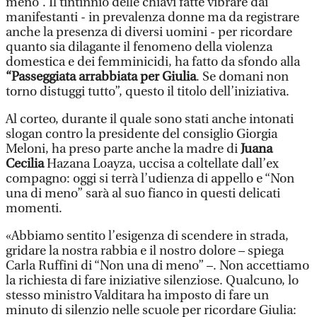
meno”. Il tintinnio delle chiavi fatte vibrare dai
manifestanti - in prevalenza donne ma da registrare
anche la presenza di diversi uomini - per ricordare
quanto sia dilagante il fenomeno della violenza
domestica e dei femminicidi, ha fatto da sfondo alla
“Passeggiata arrabbiata per Giulia
. Se domani non
torno distuggi tutto”, questo il titolo dell’iniziativa.
Al corteo, durante il quale sono stati anche intonati
slogan contro la presidente del consiglio Giorgia
Meloni, ha preso parte anche la madre di
Juana
Cecilia
Hazana Loayza, uccisa a coltellate dall’ex
compagno: oggi si terrà l’udienza di appello e “Non
una di meno” sarà al suo fianco in questi delicati
momenti.
«Abbiamo sentito l’esigenza di scendere in strada,
gridare la nostra rabbia e il nostro dolore – spiega
Carla Ruffini di “Non una di meno” –. Non accettiamo
la richiesta di fare iniziative silenziose. Qualcuno, lo
stesso ministro Valditara ha imposto di fare un
minuto di silenzio nelle scuole per ricordare Giulia: