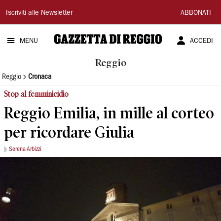
Gazzetta
Iscriviti alle Newsletter
ABBONATI
di
MENU
ACCEDI
Reggio
Reggio
Reggio
Cronaca
Stop al femminicidio
Reggio Emilia, in mille al corteo
per ricordare Giulia
Serena Arbizzi