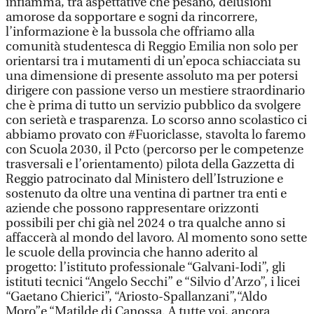
infiamma, tra aspettative che pesano, delusioni
amorose da sopportare e sogni da rincorrere,
l’informazione è la bussola che offriamo alla
comunità studentesca di Reggio Emilia non solo per
orientarsi tra i mutamenti di un’epoca schiacciata su
una dimensione di presente assoluto ma per potersi
dirigere con passione verso un mestiere straordinario
che è prima di tutto un servizio pubblico da svolgere
con serietà e trasparenza. Lo scorso anno scolastico ci
abbiamo provato con #Fuoriclasse, stavolta lo faremo
con Scuola 2030, il Pcto (percorso per le competenze
trasversali e l’orientamento) pilota della Gazzetta di
Reggio patrocinato dal Ministero dell’Istruzione e
sostenuto da oltre una ventina di partner tra enti e
aziende che possono rappresentare orizzonti
possibili per chi già nel 2024 o tra qualche anno si
affaccerà al mondo del lavoro. Al momento sono sette
le scuole della provincia che hanno aderito al
progetto: l’istituto professionale “Galvani-Iodi”, gli
istituti tecnici “Angelo Secchi” e “Silvio d’Arzo”, i licei
“Gaetano Chierici”, “Ariosto-Spallanzani”,“Aldo
Moro”e “Matilde di Canossa. A tutte voi, ancora