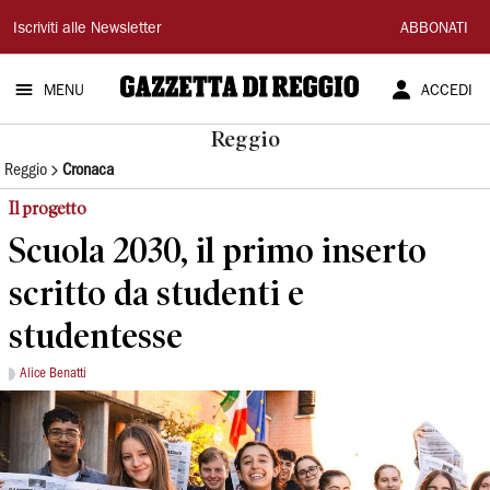
Gazzetta
Iscriviti alle Newsletter
ABBONATI
di
MENU
ACCEDI
Reggio
Reggio
Reggio
Cronaca
Il progetto
Scuola 2030, il primo inserto
scritto da studenti e
studentesse
Alice Benatti