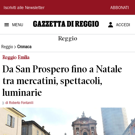
Gazzetta
Iscriviti alle Newsletter
ABBONATI
di
MENU
ACCEDI
Reggio
Reggio
Reggio
Cronaca
Reggio Emilia
Da San Prospero fino a Natale
tra mercatini, spettacoli,
luminarie
di Roberto Fontanili