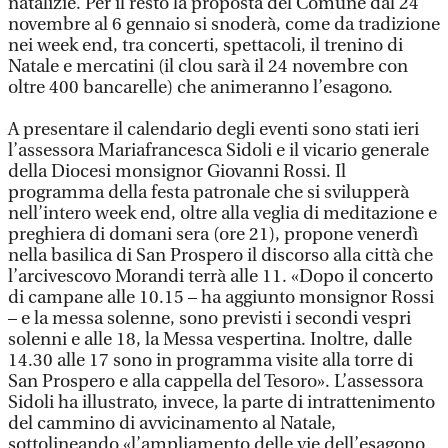
natalizie. Per il resto la proposta del Comune dal 24
novembre al 6 gennaio si snoderà, come da tradizione
nei week end, tra concerti, spettacoli, il trenino di
Natale e mercatini (il clou sarà il 24 novembre con
oltre 400 bancarelle) che animeranno l’esagono.
A presentare il calendario degli eventi sono stati ieri
l’assessora Mariafrancesca Sidoli e il vicario generale
della Diocesi monsignor Giovanni Rossi. Il
programma della festa patronale che si svilupperà
nell’intero week end, oltre alla veglia di meditazione e
preghiera di domani sera (ore 21), propone venerdì
nella basilica di San Prospero il discorso alla città che
l’arcivescovo Morandi terrà alle 11. «Dopo il concerto
di campane alle 10.15 – ha aggiunto monsignor Rossi
– e la messa solenne, sono previsti i secondi vespri
solenni e alle 18, la Messa vespertina. Inoltre, dalle
14.30 alle 17 sono in programma visite alla torre di
San Prospero e alla cappella del Tesoro». L’assessora
Sidoli ha illustrato, invece, la parte di intrattenimento
del cammino di avvicinamento al Natale,
sottolineando «l’ampliamento delle vie dell’esagono