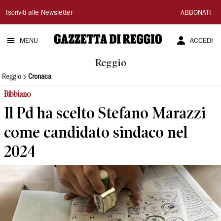
Gazzetta
Iscriviti alle Newsletter
ABBONATI
di
MENU
ACCEDI
Reggio
Reggio
Reggio
Cronaca
Bibbiano
Il Pd ha scelto Stefano Marazzi
come candidato sindaco nel
2024