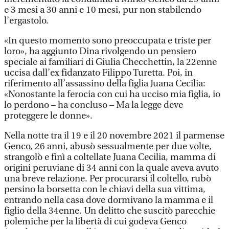
e 3 mesi a 30 anni e 10 mesi, pur non stabilendo
l’ergastolo.
«In questo momento sono preoccupata e triste per
loro», ha aggiunto Dina rivolgendo un pensiero
speciale ai familiari di Giulia Checchettin, la 22enne
uccisa dall’ex fidanzato Filippo Turetta. Poi, in
riferimento all’assassino della figlia Juana Cecilia:
«Nonostante la ferocia con cui ha ucciso mia figlia, io
lo perdono – ha concluso – Ma la legge deve
proteggere le donne».
Nella notte tra il 19 e il 20 novembre 2021 il parmense
Genco, 26 anni, abusò sessualmente per due volte,
strangolò e finì a coltellate Juana Cecilia, mamma di
origini peruviane di 34 anni con la quale aveva avuto
una breve relazione. Per procurarsi il coltello, rubò
persino la borsetta con le chiavi della sua vittima,
entrando nella casa dove dormivano la mamma e il
figlio della 34enne. Un delitto che suscitò parecchie
polemiche per la libertà di cui godeva Genco