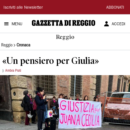
Gazzetta
Iscriviti alle Newsletter
ABBONATI
di
MENU
ACCEDI
Reggio
Reggio
Reggio
Cronaca
«Un pensiero per Giulia»
Ambra Prati