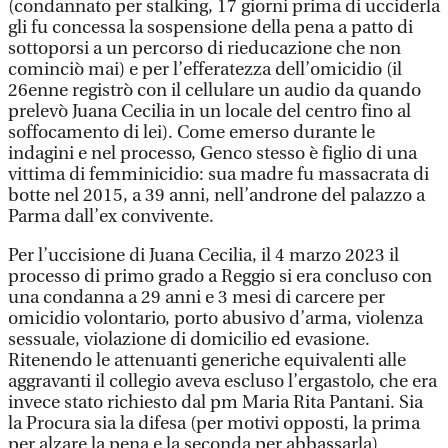
(condannato per stalking, 17 giorni prima di ucciderla
gli fu concessa la sospensione della pena a patto di
sottoporsi a un percorso di rieducazione che non
cominciò mai) e per l’efferatezza dell’omicidio (il
26enne registrò con il cellulare un audio da quando
prelevò Juana Cecilia in un locale del centro fino al
soffocamento di lei). Come emerso durante le
indagini e nel processo, Genco stesso è figlio di una
vittima di femminicidio: sua madre fu massacrata di
botte nel 2015, a 39 anni, nell’androne del palazzo a
Parma dall’ex convivente.
Per l’uccisione di Juana Cecilia, il 4 marzo 2023 il
processo di primo grado a Reggio si era concluso con
una condanna a 29 anni e 3 mesi di carcere per
omicidio volontario, porto abusivo d’arma, violenza
sessuale, violazione di domicilio ed evasione.
Ritenendo le attenuanti generiche equivalenti alle
aggravanti il collegio aveva escluso l’ergastolo, che era
invece stato richiesto dal pm Maria Rita Pantani. Sia
la Procura sia la difesa (per motivi opposti, la prima
per alzare la pena e la seconda per abbassarla)