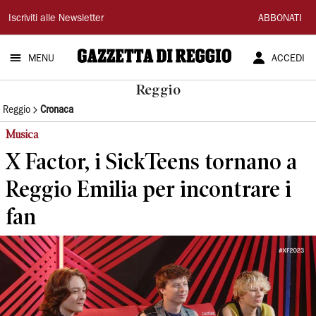
Gazzetta
Iscriviti alle Newsletter
ABBONATI
di
MENU
ACCEDI
Reggio
Reggio
Reggio
Cronaca
Musica
X Factor, i SickTeens tornano a
Reggio Emilia per incontrare i
fan