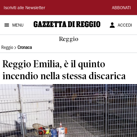
Gazzetta
Iscriviti alle Newsletter
ABBONATI
di
MENU
ACCEDI
Reggio
Reggio
Reggio
Cronaca
Reggio Emilia, è il quinto
incendio nella stessa discarica