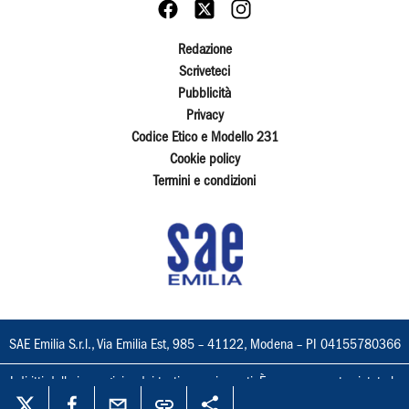
Redazione
Scriveteci
Pubblicità
Privacy
Codice Etico e Modello 231
Cookie policy
Termini e condizioni
SAE Emilia S.r.l., Via Emilia Est, 985 – 41122, Modena – PI 04155780366
I diritti delle immagini e dei testi sono riservati. È espressamente vietata la
loro riproduzione con qualsiasi mezzo e l'adattamento totale o parziale.