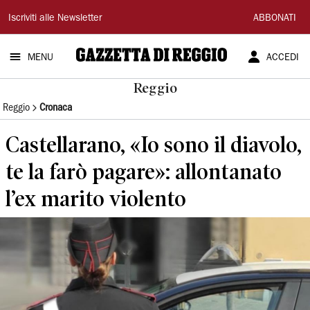
Gazzetta
Iscriviti alle Newsletter
ABBONATI
di
MENU
ACCEDI
Reggio
Reggio
Reggio
Cronaca
Castellarano, «Io sono il diavolo,
te la farò pagare»: allontanato
l’ex marito violento