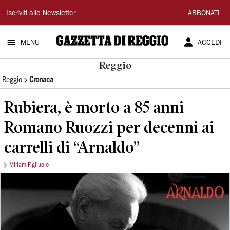
Gazzetta
Iscriviti alle Newsletter
ABBONATI
di
MENU
ACCEDI
Reggio
Reggio
Reggio
Cronaca
Rubiera, è morto a 85 anni
Romano Ruozzi per decenni ai
carrelli di “Arnaldo”
Miriam Figliuolo