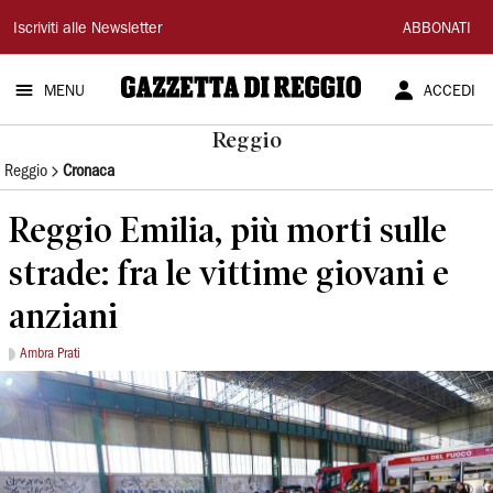
Gazzetta
Iscriviti alle Newsletter
ABBONATI
di
MENU
ACCEDI
Reggio
Reggio
Reggio
Cronaca
Reggio Emilia, più morti sulle
strade: fra le vittime giovani e
anziani
Ambra Prati