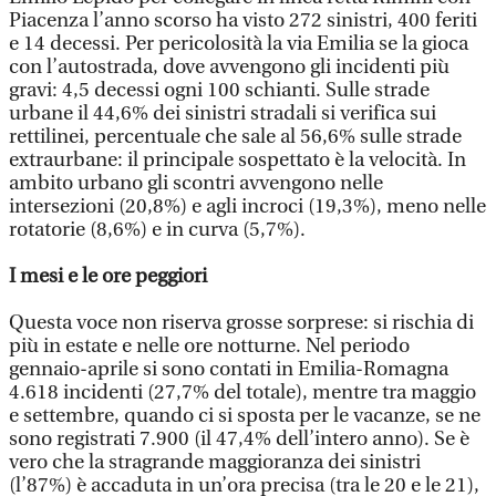
Piacenza l’anno scorso ha visto 272 sinistri, 400 feriti
e 14 decessi. Per pericolosità la via Emilia se la gioca
con l’autostrada, dove avvengono gli incidenti più
gravi: 4,5 decessi ogni 100 schianti. Sulle strade
urbane il 44,6% dei sinistri stradali si verifica sui
rettilinei, percentuale che sale al 56,6% sulle strade
extraurbane: il principale sospettato è la velocità. In
ambito urbano gli scontri avvengono nelle
intersezioni (20,8%) e agli incroci (19,3%), meno nelle
rotatorie (8,6%) e in curva (5,7%).
I mesi e le ore peggiori
Questa voce non riserva grosse sorprese: si rischia di
più in estate e nelle ore notturne. Nel periodo
gennaio-aprile si sono contati in Emilia-Romagna
4.618 incidenti (27,7% del totale), mentre tra maggio
e settembre, quando ci si sposta per le vacanze, se ne
sono registrati 7.900 (il 47,4% dell’intero anno). Se è
vero che la stragrande maggioranza dei sinistri
(l’87%) è accaduta in un’ora precisa (tra le 20 e le 21),