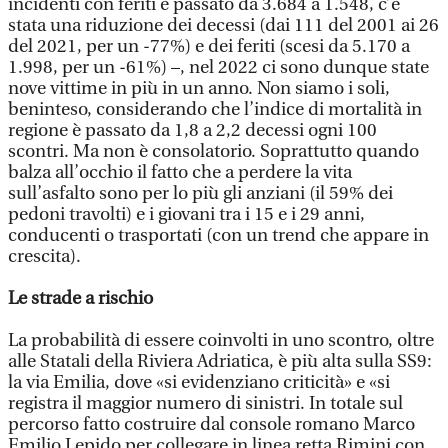
incidenti con feriti è passato da 3.684 a 1.548, c’è
stata una riduzione dei decessi (dai 111 del 2001 ai 26
del 2021, per un -77%) e dei feriti (scesi da 5.170 a
1.998, per un -61%) –, nel 2022 ci sono dunque state
nove vittime in più in un anno. Non siamo i soli,
beninteso, considerando che l’indice di mortalità in
regione è passato da 1,8 a 2,2 decessi ogni 100
scontri. Ma non è consolatorio. Soprattutto quando
balza all’occhio il fatto che a perdere la vita
sull’asfalto sono per lo più gli anziani (il 59% dei
pedoni travolti) e i giovani tra i 15 e i 29 anni,
conducenti o trasportati (con un trend che appare in
crescita).
Le strade a rischio
La probabilità di essere coinvolti in uno scontro, oltre
alle Statali della Riviera Adriatica, è più alta sulla SS9:
la via Emilia, dove «si evidenziano criticità» e «si
registra il maggior numero di sinistri. In totale sul
percorso fatto costruire dal console romano Marco
Emilio Lepido per collegare in linea retta Rimini con