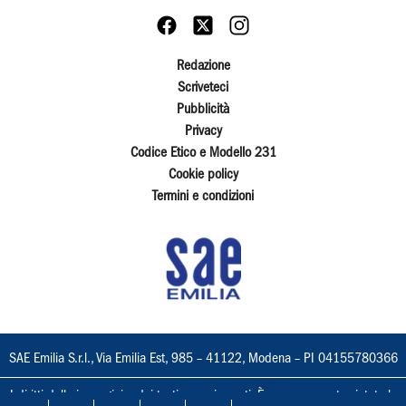
Redazione
Scriveteci
Pubblicità
Privacy
Codice Etico e Modello 231
Cookie policy
Termini e condizioni
SAE Emilia S.r.l., Via Emilia Est, 985 – 41122, Modena – PI 04155780366
I diritti delle immagini e dei testi sono riservati. È espressamente vietata la