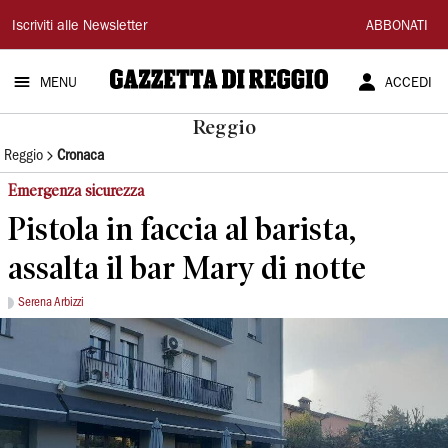
Gazzetta
Iscriviti alle Newsletter
ABBONATI
di
MENU
ACCEDI
Reggio
Reggio
Reggio
Cronaca
Emergenza sicurezza
Pistola in faccia al barista,
assalta il bar Mary di notte
Serena Arbizzi