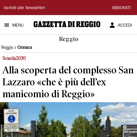
Gazzetta
Iscriviti alle Newsletter
ABBONATI
di
MENU
ACCEDI
Reggio
Reggio
Reggio
Cronaca
Scuola2030
Alla scoperta del complesso San
Lazzaro «che è più dell’ex
manicomio di Reggio»