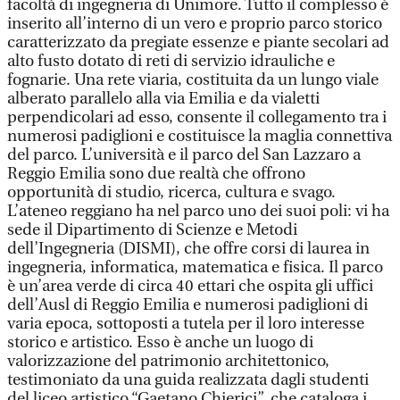
facoltà di ingegneria di Unimore. Tutto il complesso è
inserito all’interno di un vero e proprio parco storico
caratterizzato da pregiate essenze e piante secolari ad
alto fusto dotato di reti di servizio idrauliche e
fognarie. Una rete viaria, costituita da un lungo viale
alberato parallelo alla via Emilia e da vialetti
perpendicolari ad esso, consente il collegamento tra i
numerosi padiglioni e costituisce la maglia connettiva
del parco. L’università e il parco del San Lazzaro a
Reggio Emilia sono due realtà che offrono
opportunità di studio, ricerca, cultura e svago.
L’ateneo reggiano ha nel parco uno dei suoi poli: vi ha
sede il Dipartimento di Scienze e Metodi
dell’Ingegneria (DISMI), che offre corsi di laurea in
ingegneria, informatica, matematica e fisica. Il parco
è un’area verde di circa 40 ettari che ospita gli uffici
dell’Ausl di Reggio Emilia e numerosi padiglioni di
varia epoca, sottoposti a tutela per il loro interesse
storico e artistico. Esso è anche un luogo di
valorizzazione del patrimonio architettonico,
testimoniato da una guida realizzata dagli studenti
del liceo artistico “Gaetano Chierici”, che cataloga i