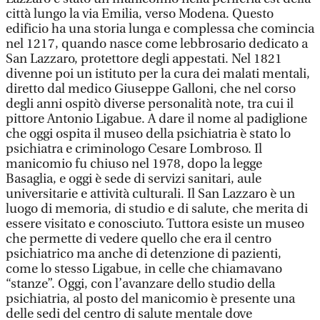
città lungo la via Emilia, verso Modena. Questo
edificio ha una storia lunga e complessa che comincia
nel 1217, quando nasce come lebbrosario dedicato a
San Lazzaro, protettore degli appestati. Nel 1821
divenne poi un istituto per la cura dei malati mentali,
diretto dal medico Giuseppe Galloni, che nel corso
degli anni ospitò diverse personalità note, tra cui il
pittore Antonio Ligabue. A dare il nome al padiglione
che oggi ospita il museo della psichiatria è stato lo
psichiatra e criminologo Cesare Lombroso. Il
manicomio fu chiuso nel 1978, dopo la legge
Basaglia, e oggi è sede di servizi sanitari, aule
universitarie e attività culturali. Il San Lazzaro è un
luogo di memoria, di studio e di salute, che merita di
essere visitato e conosciuto. Tuttora esiste un museo
che permette di vedere quello che era il centro
psichiatrico ma anche di detenzione di pazienti,
come lo stesso Ligabue, in celle che chiamavano
“stanze”. Oggi, con l’avanzare dello studio della
psichiatria, al posto del manicomio è presente una
delle sedi del centro di salute mentale dove