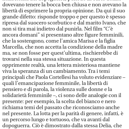
dovevano tenere la bocca ben chiusa e non avevano la
libertà di esprimere la propria opinione. Da qui il suo
grande difetto: risponde troppo e per questo è spesso
ripresa dal suocero scorbutico e dal marito Ivano, che
non si tira mai indietro dal punirla. Nel film “C’è
ancora domani” si presentano altre figure femminili,
che la sostengono, come l’amica Marisa e la figlia
Marcella, che non accetta la condizione della madre
ma, se non fosse per quest’ultima, rischierebbe di
trovarsi nella sua stessa situazione. In questa
opprimente realtà, una lettera misteriosa mantiene
viva la speranza di un cambiamento. Tra i temi
principali che Paola Cortellesi ha voluto evidenziare –
quali l’emancipazione femminile, la libertà di
pensiero e di parola, la violenza sulle donne e la
solidarietà femminile –, ci sono delle analogie con il
presente: per esempio, la scelta del bianco e nero
richiama temi del passato che riconosciamo anche
nel presente. La lotta per la parità di genere, infatti, è
un percorso lungo e tortuoso, che va avanti dal
dopoguerra. Ciò è dimostrato dalla stessa Delia, che