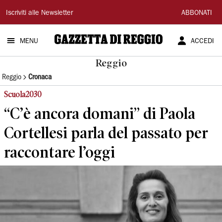
Gazzetta
Iscriviti alle Newsletter
ABBONATI
di
MENU
ACCEDI
Reggio
Reggio
Reggio
Cronaca
Scuola2030
“C’è ancora domani” di Paola
Cortellesi parla del passato per
raccontare l’oggi