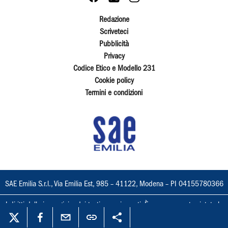
Redazione
Scriveteci
Pubblicità
Privacy
Codice Etico e Modello 231
Cookie policy
Termini e condizioni
SAE Emilia S.r.l., Via Emilia Est, 985 – 41122, Modena – PI 04155780366
I diritti delle immagini e dei testi sono riservati. È espressamente vietata la
loro riproduzione con qualsiasi mezzo e l'adattamento totale o parziale.