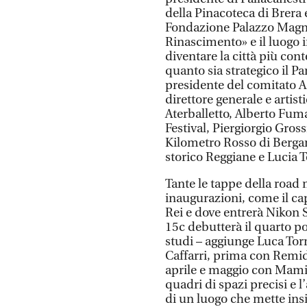
della Pinacoteca di Brera
Fondazione Palazzo Magnan
Rinascimento» e il luogo i
diventare la città più con
quanto sia strategico il 
presidente del comitato As
direttore generale e artis
Aterballetto, Alberto Fum
Festival, Piergiorgio Gros
Kilometro Rosso di Berga
storico Reggiane e Lucia T
Tante le tappe della road
inaugurazioni, come il ca
Rei e dove entrerà Nikon 
15c debutterà il quarto po
studi – aggiunge Luca Torr
Caffarri, prima con Remida
aprile e maggio con Mami
quadri di spazi precisi e l
di un luogo che mette ins