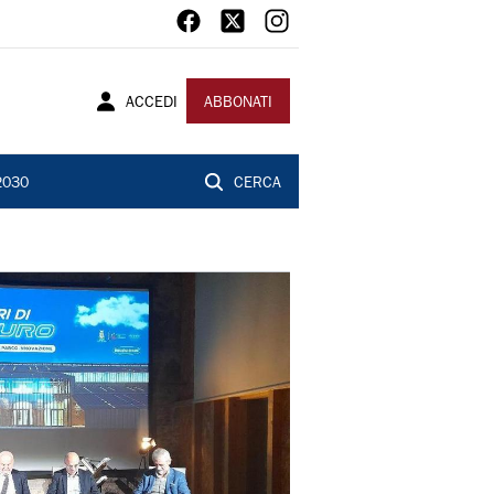
ACCEDI
ABBONATI
2030
CERCA