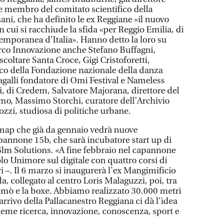
 e membro del comitato scientifico della
i, che ha definito le ex Reggiane «il nuovo
n cui si racchiude la sfida «per Reggio Emilia, di
temporanea d’Italia». Hanno detto la loro su
Parco Innovazione anche Stefano Buffagni,
coltare Santa Croce, Gigi Cristoforetti,
tico della Fondazione nazionale della danza
agalli fondatore di Omi Festival e Nameless
si, di Credem, Salvatore Majorana, direttore del
mo, Massimo Storchi, curatore dell’Archivio
ozzi, studiosa di politiche urbane.
 map che già da gennaio vedrà nuove
pannone 15b, che sarà incubatore start up di
Slm Solutions. «A fine febbraio nel capannone
lo Unimore sul digitale con quattro corsi di
i –. Il 6 marzo si inaugurerà l’ex Mangimificio
, collegato al centro Loris Malaguzzi, poi, tra
mò e la boxe. Abbiamo realizzato 30.000 metri
’arrivo della Pallacanestro Reggiana ci dà l’idea
ieme ricerca, innovazione, conoscenza, sport e