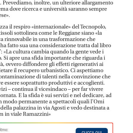
ne. Prevediamo, inoltre, un ulteriore allargamento
ema dove ricerca e università saranno sempre
ese».
zza il respiro «internazionale» del Tecnopolo,
issoli sottolinea come le Reggiane siano «la
a rinnovabile in una trasformazione che
E ha fatto sua una considerazione tratta dal libro
: «La cultura cambia quando la gente vede i
 Si apre una sfida importante che riguarda i
à, ovvero diffondere gli effetti rigenerativi ai
letare il recupero urbanistico. Ci aspettiamo
ontaminazione di talenti nella convinzione che
re essere soprattutto produttivi e accoglienti.
vizi – continua il vicesindaco – per far vivere
ornata. E la sfida è sui servizi e nel dedicare, ad
 modo permanente a spettacoli quali l’Omi
 della palazzina in via Agosti e vedo destinata a
m in viale Ramazzini»
itmo: