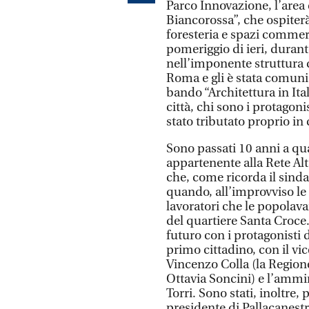
Parco Innovazione, l’area 
Biancorossa”, che ospiterà
foresteria e spazi commerc
pomeriggio di ieri, durant
nell’imponente struttura d
Roma e gli è stata comuni
bando “Architettura in It
città, chi sono i protagon
stato tributato proprio in
Sono passati 10 anni a qua
appartenente alla Rete Al
che, come ricorda il sinda
quando, all’improvviso le 
lavoratori che le popolava
del quartiere Santa Croce. 
futuro con i protagonisti 
primo cittadino, con il vic
Vincenzo Colla (la Region
Ottavia Soncini) e l’ammi
Torri. Sono stati, inoltre, 
presidente di Pallacanest