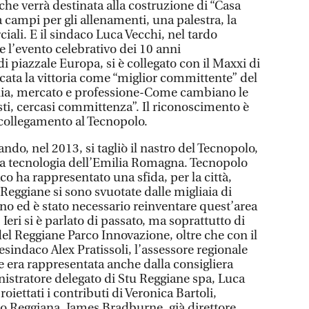
che verrà destinata alla costruzione di “Casa
 campi per gli allenamenti, una palestra, la
iali. E il sindaco Luca Vecchi, nel tardo
e l’evento celebrativo dei 10 anni
i piazzale Europa, si è collegato con il Maxxi di
cata la vittoria come “miglior committente” del
alia, mercato e professione-Come cambiano le
isti, cercasi committenza”. Il riconoscimento è
 collegamento al Tecnopolo.
ndo, nel 2013, si tagliò il nastro del Tecnopolo,
ta tecnologia dell’Emilia Romagna. Tecnopolo
co ha rappresentato una sfida, per la città,
Reggiane si sono svuotate dalle migliaia di
no ed è stato necessario reinventare quest’area
Ieri si è parlato di passato, ma soprattutto di
del Reggiane Parco Innovazione, oltre che con il
esindaco Alex Pratissoli, l’assessore regionale
e era rappresentata anche dalla consigliera
nistratore delegato di Stu Reggiane spa, Luca
proiettati i contributi di Veronica Bartoli,
ro Reggiana, James Bradburne, già direttore