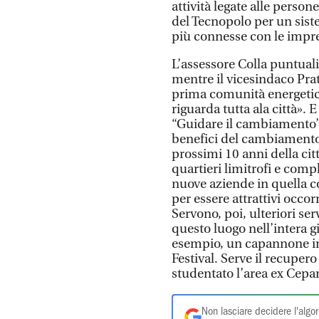
attività legate alle perso
del Tecnopolo per un sist
più connesse con le impr
L’assessore Colla puntuali
mentre il vicesindaco Prat
prima comunità energetic
riguarda tutta ala città». 
“Guidare il cambiamento”
benefici del cambiamento.
prossimi 10 anni della citt
quartieri limitrofi e comp
nuove aziende in quella c
per essere attrattivi occor
Servono, poi, ulteriori ser
questo luogo nell’intera gi
esempio, un capannone in
Festival. Serve il recupero
studentato l’area ex Cepa
Non lasciare decidere l'algor