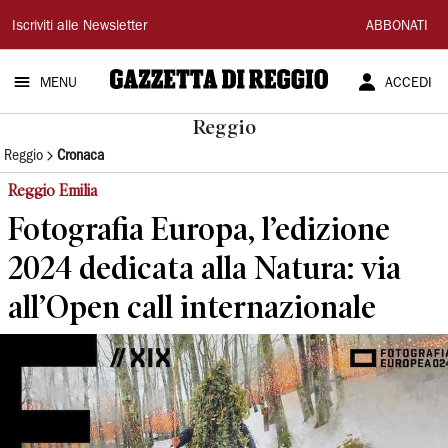
Gazzetta
Iscriviti alle Newsletter
ABBONATI
di
MENU
ACCEDI
Reggio
Reggio
Reggio
Cronaca
Reggio Emilia
Fotografia Europa, l’edizione
2024 dedicata alla Natura: via
all’Open call internazionale