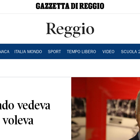
Reggio
NACA
ITALIA MONDO
SPORT
TEMPO LIBERO
VIDEO
SCUOLA 
ndo vedeva
 voleva