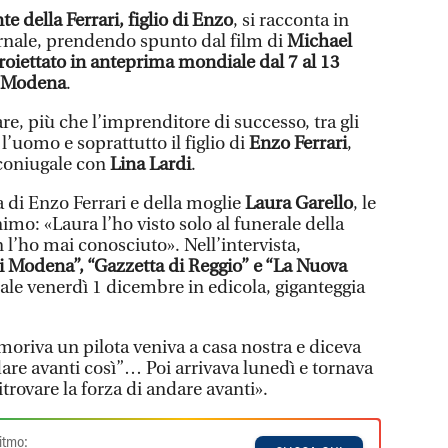
te della Ferrari, figlio di Enzo
, si racconta in
ornale, prendendo spunto dal film di
Michael
roiettato in anteprima mondiale dal 7 al 13
a Modena
.
re, più che l’imprenditore di successo, tra gli
 l’uomo e soprattutto il figlio di
Enzo Ferrari
,
aconiugale con
Lina Lardi
.
a di Enzo Ferrari e della moglie
Laura Garello
, le
imo: «Laura l’ho visto solo al funerale della
’ho mai conosciuto». Nell’intervista,
i Modena”, “Gazzetta di Reggio” e “La Nuova
ale venerdì 1 dicembre in edicola, giganteggia
oriva un pilota veniva a casa nostra e diceva
re avanti così”… Poi arrivava lunedì e tornava
ritrovare la forza di andare avanti».
itmo: