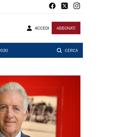
ACCEDI
ABBONATI
2030
CERCA