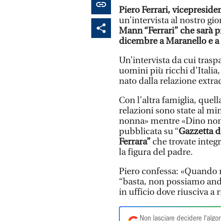
Piero Ferrari, vicepresiden
un’intervista al nostro gi
Mann “Ferrari” che sarà p
dicembre a Maranello e 
Un’intervista da cui traspa
uomini più ricchi d’Italia,
nato dalla relazione extr
Con l’altra famiglia, quell
relazioni sono state al min
nonna» mentre «Dino non l
pubblicata su “
Gazzetta d
Ferrara”
che trovate integr
la figura del padre.
Piero confessa: «Quando m
“basta, non possiamo anda
in ufficio dove riusciva a 
Non lasciare decidere l'algor